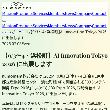
Mission
Products
Services
Members
News
Company
Contact
Mission
Products
Services
Members
News
Company
Contact
ホーム
/
ニュース
/
【9/3〜4・浜松町】AI Innovation Tokyo 2026
に出展します
2026.07.08
Event
【9/3〜4・浜松町】AI Innovation Tokyo
2026 に出展します
numoment株式会社は、2026年9月3日(木)〜4日(金)に東京
都立産業貿易センター 浜松町館 4Fで開催される「DXシステム
開発 Expo 2026」「ものづくりDX Expo 2026」同時開催の「AI
Innovation Tokyo 2026」に出展いたします。
本展は、基幹システムやサプライチェーンを支える「情報基盤」、
製造現場のデジタル化を担う「現場」、データ活用による予測・自