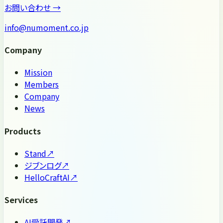
お問い合わせ
→
info@numoment.co.jp
Company
Mission
Members
Company
News
Products
Stand
↗
ジブンログ
↗
HelloCraftAI
↗
Services
AI受託開発
↗